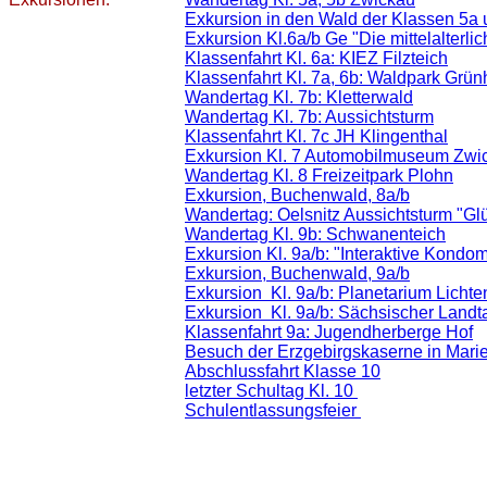
Exkursion in den Wald der Klassen 5a 
Exkursion Kl.6a/b Ge "Die mittelalterlic
Klassenfahrt Kl. 6a: KIEZ Filzteich
Klassenfahrt Kl. 7a, 6b: Waldpark Grün
Wandertag Kl. 7b: Kletterwald
Wandertag Kl. 7b: Aussichtsturm
Klassenfahrt Kl. 7c JH Klingenthal
Exkursion Kl. 7 Automobilmuseum Zwi
Wandertag Kl. 8 Freizeitpark Plohn
Exkursion, Buchenwald, 8a/b
Wandertag: Oelsnitz Aussichtsturm "Glü
Wandertag Kl. 9b: Schwanenteich
Exkursion Kl. 9a/b: "Interaktive Kondo
Exkursion, Buchenwald, 9a/b
Exkursion Kl. 9a/b: Planetarium Lichte
Exkursion Kl. 9a/b: Sächsischer Land
Klassenfahrt 9a: Jugendherberge Hof
Besuch der Erzgebirgskaserne in Mar
Abschlussfahrt Klasse 10
letzter Schultag Kl. 10
Schulentlassungsfeier