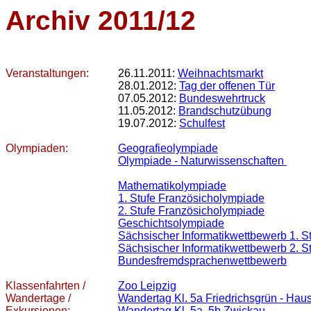
Archiv 2011/12
Veranstaltungen:
26.11.2011:
Weihnachtsmarkt
28.01.2012:
Tag der offenen Tür
07.05.2012:
Bundeswehrtruck
11.05.2012:
Brandschutzübung
19.07.2012:
Schulfest
Olympiaden:
Geografieolympiade
Olympiade - Naturwissenschaften
Mathematikolympiade
1. Stufe Französicholympiade
2. Stufe Französicholympiade
Geschichtsolympiade
Sächsischer Informatikwettbewerb 1. S
Sächsischer Informatikwettbewerb 2. S
Bundesfremdsprachenwettbewerb
Klassenfahrten /
Zoo Leipzig
Wandertage /
Wandertag Kl. 5a Friedrichsgrün - Hau
Exkursionen:
Wandertag Kl. 5a, 5b Zwickau