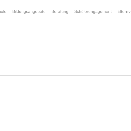
hule
Bildungsangebote
Beratung
Schülerengagement
Elternv
n