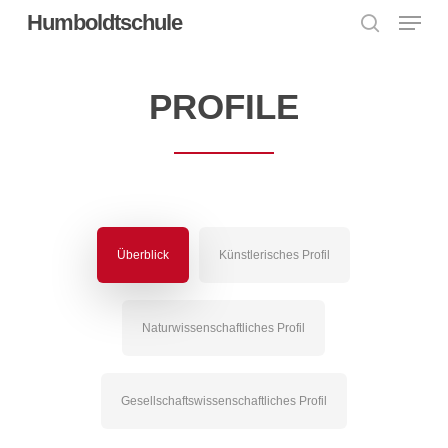
Menu
Skip
Humboldtschule
to
search
Close
main
Menu
content
PROFILE
Überblick
Künstlerisches Profil
Naturwissenschaftliches Profil
Gesellschaftswissenschaftliches Profil