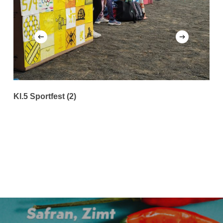
Kl.5 Sportfest (2)
K