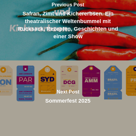
Previous Post
Safran, Zimt und Kichererbsen. Ein
theatralischer Weltenbummel mit
Rucksack, Rezepten, Geschichten und
einer Show
Next Post
Sommerfest 2025