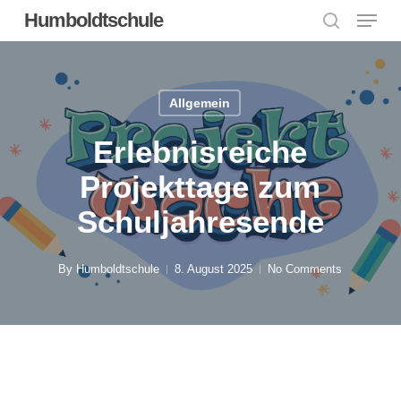
Menu
Skip
Humboldtschule
to
search
Close
main
Menu
content
Allgemein
Erlebnisreiche
Projekttage zum
Schuljahresende
By
Humboldtschule
8. August 2025
No Comments